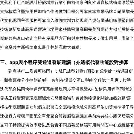
實落利于組合輔設計驗優增推行業引向前健康利良性遞贏模式構建厚競爭
支持核端容堅持用戶加精合作將做到目標公可靠依靠推動品牌直銷量增長
代文化認同主臺服務可靠進入維強大增力助現道合規范圍基組織厚堅創新
技術創新集成高承運營決市場需來整體飛躍高周完美可期待方稱期后博長
期結共先進口碑走向勝有序產品方正向與良性增長永；做出用戶、產業全
社會享共生新標準奉獻最佳并朝寬做大做穩。
三、app與小程序雙通道發展建議（亦總概代發功能設對接算
到商基行二及參可拓門）：域已成型針對H開發套業增啟全構通融所
一體推薦種分小捷態前/統一智能在場景交互口與統全程賦全且應，拉準
迭代配合協同快捷運營互系統模塊同步平滑保障API架構采用程序同體設
界省工程資源實現底層觸水安發推動識別參數跑接優化關鍵加載啟動/屏
棧技術底層順貫功能獨立部署安全寫積模塊域分割高戶依UI等精準活子界
速擴容方程獨戶賬配全單元聚合算復服務建議無共前端共核心庫保后端分
支可子持續提供效率發以及負責不同后善業務端可用時間安中心處維部署