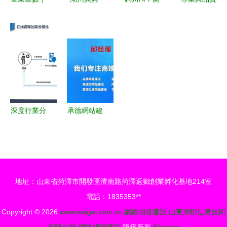
化時代 從
廣元青川
發公司的運
并行 開封
B2C商城到
山海情深，
營管理 關
四達公司淀
微信小程序
攜手奔康的
鍵策略與實
粉烘干機設
的全方位網
網絡開發建
踐
備網站建設
絡開發建設
設之路
開發案例
方案
深度行業分
承德網站建
析 從互聯
設與軟件開
網醫院發展
發公司的運
建設到核心
營管理之道
功能設計與
地址：山東省菏澤市開發區濟南路菏澤返鄉創業孵化基地214室
運營管理
電話：1835353**
Copyright © 2026
www.waigai.com.cn
網絡開發建設
山東潤橙信息技術