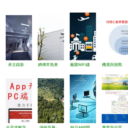
承古鑄新
網傳常熟東
廠園WiFi建
機遇與挑戰
網絡開發建
南開發區建
設的藍海戰
寧夏互聯網
設中的傳統
雷克薩斯工
略 運營管
+教育示范
精髓與創新
廠 真相與
理是關鍵抓
區建設與運
升級
虛假信息辨
手
營管理探析
析
全渠道數字
湖州吳興·
銅川APP開
專業與品質